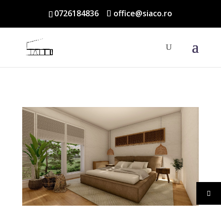
0726184836
office@siaco.ro