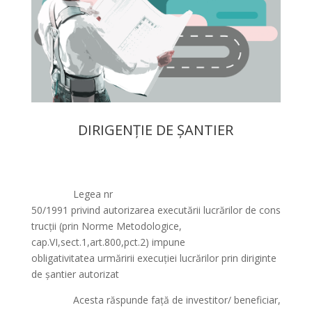
DIRIGENȚIE DE ȘANTIER
Legea nr
50/1991
privind
autorizarea
executării
lucrărilor
de
cons
trucții
(
prin
Norme Metodologice,
cap.VI,sect.1,art.800,pct.2) impune
obligativitatea
urmăririi
execuției
lucrărilor
prin diriginte
de
șantier
autorizat
Acesta
răspunde
față
de
investitor
/ beneficiar,