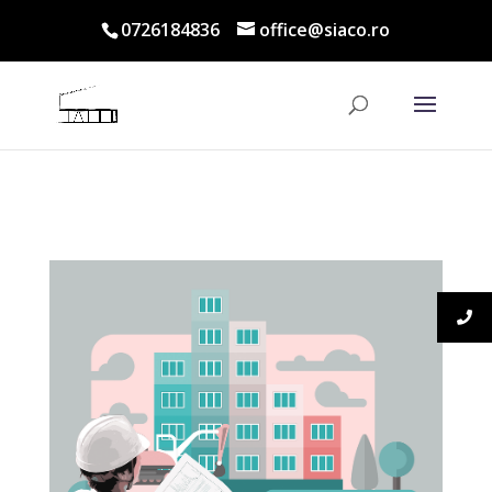
0726184836
office@siaco.ro