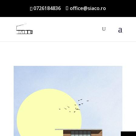
0726184836
office@siaco.ro